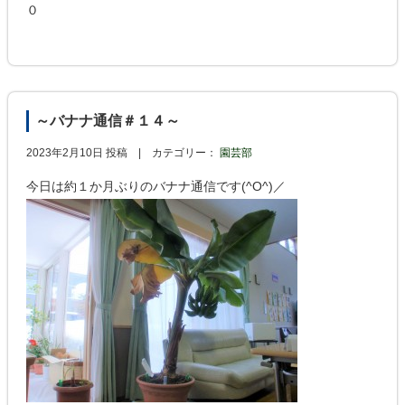
０
～バナナ通信＃１４～
2023年2月10日 投稿 |
カテゴリー：
園芸部
今日は約１か月ぶりのバナナ通信です(^O^)／