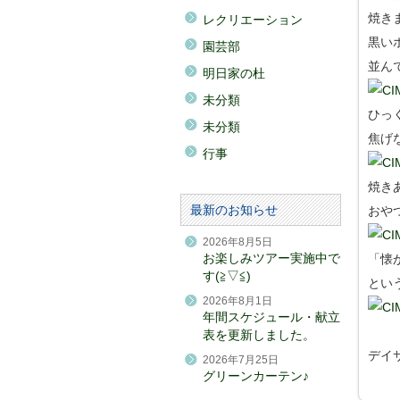
焼き
レクリエーション
黒い
園芸部
並ん
明日家の杜
未分類
ひっ
未分類
焦げ
行事
焼き
最新のお知らせ
おや
2026年8月5日
お楽しみツアー実施中で
「懐
す(≧▽≦)
とい
2026年8月1日
年間スケジュール・献立
表を更新しました。
デイ
2026年7月25日
グリーンカーテン♪