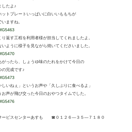
ましたよ♪
ホットプレートいっぱいに白いいももちが
でいますね。
くり返す工程を利用者様が担当してくれましたよ。
ないように様子を見ながら焼いてくださいました。
あがったら、しょうゆ味のたれをかけて今日の
つの完成です♪
かしいねぇ」というお声や「久しぶりに食べるよ」
うお声が飛び交った今日のおやつタイムでした。
サービスセンターあすも ☎０１２６―３５―７１８０